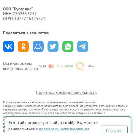
ООО "Русервис"
ИНН 7702633247
ОГРН 1077746335776
Поделиться в соц. сетях:
Мы принимаем
все формы оплаты
Политика конфиденциальности
Вся информация на сайте носит исключительно справочный характер.
Товарные знаки используются исключительно для описания устройств, в отношении которых
сервисные центры nsk.veber-fix.ru предоставляют услуги по ремонту. Услуги оказываются в
неавторизованных сервисных центрах nsk.veber-fix.ru, которые не связаны с
правообладателями товарных знаков или их официальными представителями.
Ремонт осуществляется для устройств, уже введенных в гражданский оборот в соответствии
Этот сайт использует файлы cookie. Вы можете
со статьей 1487 ГК РФ.
Использование товарных знаков не преследует цели индивидуализации услуг или введения
ознакомиться с
правилами использования
Согласен
потребителей в заблуждение, а служит для информирования о предоставляемых услугах по