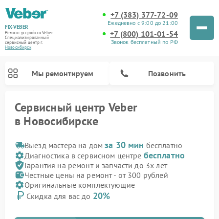
+7 (383) 377-72-09
Ежедневно с 9:00 до 21:00
FIX-VEBER
+7 (800) 101-01-54
Ремонт устройств Veber
Специализированный
Звонок бесплатный по РФ
cервисный центр г.
Новосибирск
Мы ремонтируем
Позвонить
Сервисный центр Veber
в Новосибирске
за 30 мин
Выезд мастера на дом
бесплатно
бесплатно
Диагностика в сервисном центре
Гарантия на ремонт и запчасти до 3х лет
Честные цены на ремонт - от 300 рублей
Ремонт прицелов ночного видения Veber
Ремонт оптических прицелов Veber
Ремонт лазерных дальномеров Veber
Ремонт цифровых биноклей Veber
Оригинальные комплектующие
20%
Скидка для вас до