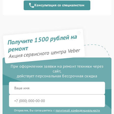
Консультация со специалистом
Замена матрицы
1100 рублей
Прошивка (Обновление
450 рублей
ПО)
Замена USB порта
590 рублей
Получите 1500 рублей на
Калибровка и настройка
750 рублей
ремонт
Акция сервисного центра Veber
Ремонт электронно-
1000 рублей
лучевой трубки
При оформлении заявки на ремонт техники через
Замена микросхемы
сайт,
450 рублей
логики
действует персональная бессрочная скидка
Замена процессора
650 рублей
Замена ключей
590 рублей
управления
Отправляя, Вы соглашаетесь с
политикой конфиденциальности
Ремонт разъема
590 рублей