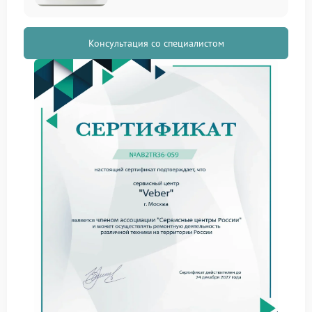
Каждый тип продукции бренда имеет свои
конструктивные особенности, что требует
Консультация со специалистом
индивидуального подхода к ремонту. Мы работаем
с широким спектром устройств, включая:
Оптические прицелы – точная настройка оптики
и устранение механических повреждений.
Цифровые бинокли – ремонт электроники и
программного обеспечения.
Прицелы ночного видения – восстановление
инфракрасных сенсоров и систем питания.
Телескопы – юстировка оптических систем и
замена изношенных компонентов.
Лазерные дальномеры – калибровка лазера и
ремонт датчиков.
Частые неисправности и их
устранение
Техника Veber отличается надежностью, но в
процессе эксплуатации могут возникать